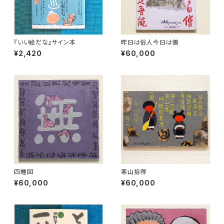
『いい絵だな』サイン本
昨日は俗人今日は僧
¥2,420
¥60,000
四睡図
寒山拾得
¥60,000
¥60,000