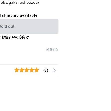
books/gakanoshouzou/
l shipping available
Sold out
にお住まいの方向け
通報する
(8)