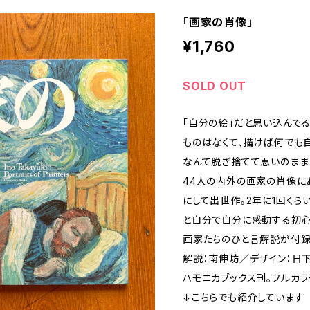
「画家の肖像」
¥1,760
SOLD OUT
「自分の絵」だと思い込んで
ものはなくて、描けば何でも
なんて脱ぎ捨てて思いのまま
44人の内外の画家の肖像に
にして出世作。2年に1回くら
と自分で自分に感動する初心
画家たちのひと言解説が付録
解説：南伸坊／デザイン：日
ハモニカブックス刊。フルカラ
↓こちらでも紹介しています