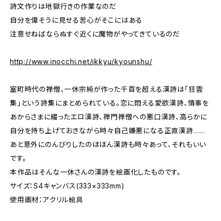
詩文作りは地獄行きの作業なのだ
自分を偉そうに見せる苦心がそこにはある
注意せねばならぬすぐ近くに魔物がやってきているのだ
http://www.inocchi.net/ikkyu/kyounshu/
室町時代の禅僧、一休宗純が作った千首を超える漢詩は「狂雲
集」という詩集にまとめられている。恋に悶える愛欲漢詩、情事を
あからさまに綴ったエロ漢詩、禅門禅僧への悪口漢詩、高らかに
自分を持ち上げておきながら時々自己嫌悪になる正直漢詩……
あと意外にのんびりしたのほほん漢詩も時々あって、それもいい
です。
本作品はそんな一休さんの漢詩を絵画化したものです。
サイズ：S4キャンバス(333×333mm)
使用画材：アクリル絵具