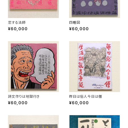
恋する法師
四睡図
¥60,000
¥60,000
詩文作りは地獄行き
昨日は俗人今日は僧
¥60,000
¥60,000